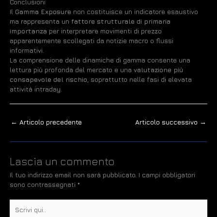
Conclusioni
Il
Gamma Exposure
non costituisce un indicatore esaustivo
ma rappresenta un
fattore strutturale di primaria
importanza
per interpretare movimenti di prezzo
apparentemente scollegati da notizie macro o flussi
informativi.
La comprensione delle dinamiche di gamma consente una
lettura più profonda del mercato e una
valutazione più
consapevole del rischio
, soprattutto nelle fasi di elevata
attività intraday.
←
Articolo precedente
Articolo successivo
→
Lascia un commento
Il tuo indirizzo email non sarà pubblicato.
I campi obbligatori
sono contrassegnati
*
Scrivi
qui..