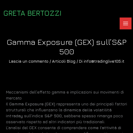
Vai
al
GRETA BERTOZZI
contenuto
Gamma Exposure (GEX) sull’S&P
500
Lascia un commento
/
Articoli Blog
/ Di
info@tradinglive105.it
Meccanismi dell’effetto gamma e implicazioni sui movimenti di
mercato
Il
Gamma Exposure (GEX)
rappresenta uno dei principali fattori
strutturali che influenzano la
dinamica della volatilità
intraday
sull’indice
S&P 500
, sebbene spesso rimanga poco
osservato rispetto ad altri indicatori più tradizionali.
L’analisi del GEX consente di comprendere
come l’attività di