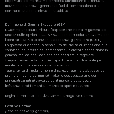
copertura dei market maker
possa amplificare o attenuare i
movimenti dei prezzi, generando fasi di compressione o, al
contrario, episodi di elevata instabilità.
Definizione di Gamma Exposure (GEX)
Il
Gamma Exposure
misura l’
esposizione netta in gamma dei
dealer
sulle opzioni dell’S&P 500, con particolare rilevanza per
i contratti
SPX
e le opzioni a
scadenza giornaliera (0DTE)
.
La
gamma
quantifica la sensibilità del
delta
di un’opzione alle
variazioni del prezzo del sottostante.Un’elevata esposizione in
gamma implica che i dealer siano costretti a
regolare
frequentemente le proprie coperture
sul sottostante per
mantenere una posizione
delta-neutral
.
Tale attività di hedging non è discrezionale ma
obbligata
dal
profilo di rischio dei market maker e costituisce uno dei
principali canali attraverso cui il mercato delle opzioni
influenza direttamente il mercato spot e futures
.
Regimi di mercato: Positive Gamma e Negative Gamma
Positive Gamma
(Dealer net long gamma)