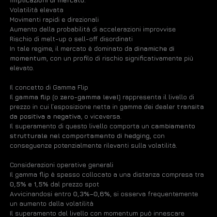
Volatilità elevata
Movimenti rapidi e direzionali
Aumento della probabilità di accelerazioni improvvise
Rischio di melt-up o sell-off disordinati
In tale regime, il mercato è dominato da
dinamiche di
momentum
, con un profilo di rischio significativamente più
elevato.
Il concetto di Gamma Flip
Il
gamma flip
(o
zero-gamma level
) rappresenta il livello di
prezzo in cui l’esposizione netta in gamma dei dealer
transita
da positiva a negativa
, o viceversa.
Il superamento di questo livello comporta un
cambiamento
strutturale nel comportamento di hedging
, con
conseguenze potenzialmente rilevanti sulla volatilità.
Considerazioni operative generali
Il gamma flip è spesso collocato a una distanza compresa tra
0,5% e 1,5%
dal prezzo spot
Avvicinandosi entro
0,3%–0,6%
, si osserva frequentemente
un aumento della volatilità
Il superamento del livello con momentum può innescare