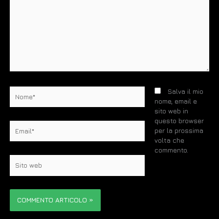
Nome*
Salva il mio
nome, email e
sito web in
questo browser
Email*
per la prossima
volta che
commento.
Sito
web