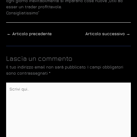
ogni giorno inevitabilmente si imparano cose nuove ,utili ad
esser un trader profittevole.
Consigliatissimo”
←
Articolo precedente
Articolo successivo
→
Lascia un commento
Il tuo indirizzo email non sarà pubblicato.
I campi obbligatori
sono contrassegnati
*
Scrivi
qui..