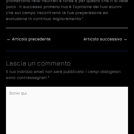
promettono falsi risultati e forse è per questo che ti si vede
poco . Il successo primario tuo è l’opinione dei tuoi alunni
che sul campo riscontrano la tua preparazione ed
evoluzione in continuo miglioramento.”
←
Articolo precedente
Articolo successivo
→
Lascia un commento
Il tuo indirizzo email non sarà pubblicato.
I campi obbligatori
sono contrassegnati
*
Scrivi
qui..