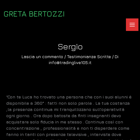
Vai
al
GRETA BERTOZZI
contenuto
Sergio
Lascia un commento
/
Testimonianze Scritte
/ Di
info@tradinglive105.it
“Con te Luca ho trovato una persona che con i suoi alunni è
disponibile a 360° : fatti non solo parole . La tua costanza
,la presenza continua mi tranquillizzano sull’operatività
ogni giorno. . Ora dopo batoste da finti insegnanti devo
acquistare solo fiducia in me stesso . Continua così con
concentrazione , professionalità e non ti disperdere come
fanno in tanti con presenze televisive , interviste dove